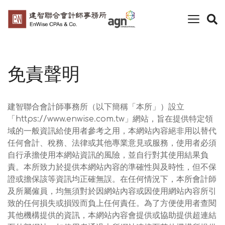
toggle
naviga
免責聲明
建智聯合會計師事務所（以下簡稱「本所」）設立
「https://www.enwise.com.tw」網站，旨在提供特定領
域的一般資訊給使用者參考之用，本網站內容絕非用以替代
任何會計、稅務、法律或其他專業意見或服務，使用者必須
自行承擔使用本網站資訊的風險，並自行對其使用結果負
責。本所致力於提供本網站內容的準確性與及時性，但不保
證或擔保該等資訊均正確無誤。在任何情況下，本所會計師
及所屬僱員，均無須對於因網站內容或因使用網站內容所引
致的任何損失或損毀而負上任何責任。為了方便使用者查閱
其他機構提供的資訊，本網站內容會提供或協助提供超連結