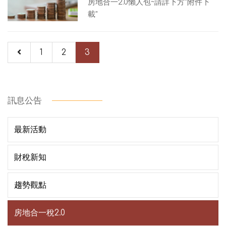
房地合一2.0懶人包~請詳下方"附件下
載"
1
2
3
訊息公告
最新活動
財稅新知
趨勢觀點
房地合一稅2.0