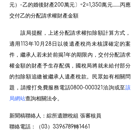
元）-乙的婚後財產200萬元〕÷2=1,350萬元……丙應
交付乙的分配請求權財產金額
該局提醒，上述分配請求權扣除額計算方式，
適用113年10月28日以後遺產稅尚未核課確定的案
件，繼承人若未於前揭1年的期限內，交付分配請求
權金額的財產予生存配偶，國稅局將就未給付部分
的扣除額追繳被繼承人遺產稅款。民眾如有相關問
題，請撥打免費服務電話0800-000321洽詢或至
該
局網站
查詢相關法令。
新聞稿聯絡人：綜所遺贈稅組 張審核員
聯絡電話：（03）3396789轉1461