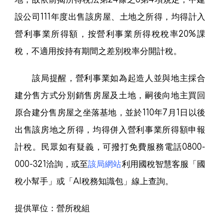
設公司111年度出售該房屋、土地之所得，均得計入
營利事業所得額，按營利事業所得稅稅率20%課
稅，不適用按持有期間之差別稅率分開計稅。
該局提醒，營利事業如為起造人並與地主採合
建分售方式分別銷售房屋及土地，嗣後向地主買回
原合建分售房屋之坐落基地，並於110年7月1日以後
出售該房地之所得，均得併入營利事業所得額申報
計稅。民眾如有疑義，可撥打免費服務電話0800-
000-321洽詢，或至
該局網站
利用國稅智慧客服「國
稅小幫手」或「AI稅務知識包」線上查詢。
提供單位：營所稅組