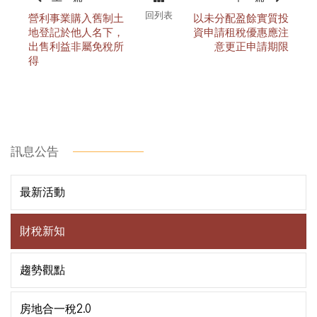
回列表
營利事業購入舊制土
以未分配盈餘實質投
地登記於他人名下，
資申請租稅優惠應注
出售利益非屬免稅所
意更正申請期限
得
訊息公告
最新活動
財稅新知
趨勢觀點
房地合一稅2.0