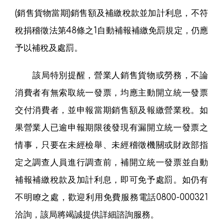
(銷售貨物當期)銷售額及補繳稅款並加計利息，不符
稅捐稽徵法第48條之1自動補報補繳免罰規定，仍應
予以補稅及處罰。
該局特別提醒，營業人銷售貨物或勞務，不論
消費者有無索取統一發票，均應主動開立統一發票
交付消費者，並申報當期銷售額及報繳營業稅。如
果營業人已逾申報期限後發現有漏開立統一發票之
情事，只要在未經檢舉、未經稽徵機關或財政部指
定之調查人員進行調查前，補開立統一發票並自動
補報補繳稅款及加計利息，即可免予處罰。如仍有
不明瞭之處，歡迎利用免費服務電話0800-000321
洽詢，該局將竭誠提供詳細諮詢服務。