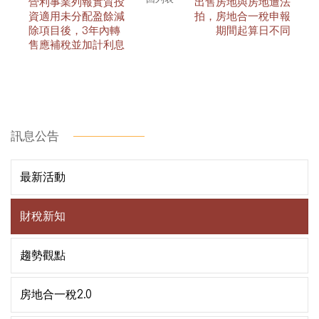
營利事業列報實質投
出售房地與房地遭法
資適用未分配盈餘減
拍，房地合一稅申報
除項目後，3年內轉
期間起算日不同
售應補稅並加計利息
訊息公告
最新活動
財稅新知
趨勢觀點
房地合一稅2.0