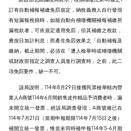
訂有自動補報補繳免罰規定，納稅義務人自行發現
有短漏報稅捐時，如能自動向稽徵機關補報補繳所
漏稅款者，可依規定適用免罰，但其補繳之稅款，
應按日加計利息；而產生免罰效果之「自動補報及
繳納」截止期間，必須在「遭人檢舉時或稽徵機關
或財政部指定之調查人員進行調查時」之前，此二
項免罰要件，缺一不可。
該局說明，114年8月29日接獲民眾檢舉轄內營
業人A商號114年6月間銷售皮件精品予消費者時，漏
未開立統一發票，經該局調查發現，A商號雖已在
114年7月21日（當期申報期限114年7月15日之後）
補開立統一發票，惟並未同時補申報114年5-6月期