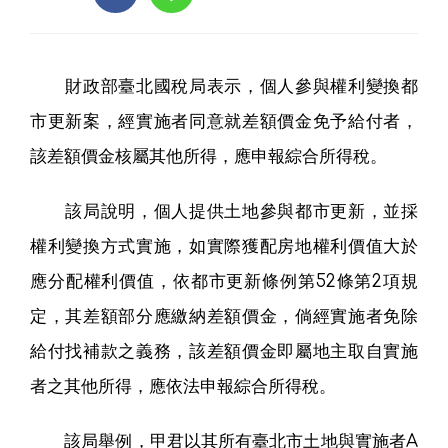
財政部臺北國稅局表示，個人參與權利變換都
市更新案，經實施者同意就差額價金免予給付者，
該差額價金核屬其他所得，應申報綜合所得稅。
該局說明，個人提供土地參與都市更新，並採
權利變換方式實施，如實際獲配房地權利價值大於
應分配權利價值，依都市更新條例第52條第2項規
定，其差額部分應繳納差額價金，倘經實施者免除
給付找補款之義務，該差額價金即屬地主取自實施
者之其他所得，應依法申報綜合所得稅。
該局舉例，甲君以其所有臺北市土地與實施者A