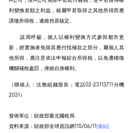
A公司，惟A公司免除甲君給付義務，使甲君獲得權
利變換差額之利益，核屬甲君取得之其他所得而應
課徵所得稅，遂維持原核定。
該局呼籲，個人以權利變換方式參與都市更
新，經實施者免除其應付找補款之部分，屬個人其
他所得，應注意依法申報綜合所得稅，以免遭稽徵
機關補稅處罰，俾維自身權利。
（聯絡人：法務組錢股長；電話02-23113711分機
2031）
發佈單位：財政部臺北國稅局
資料來源：財政部全球資訊網115/06/11
(連結)