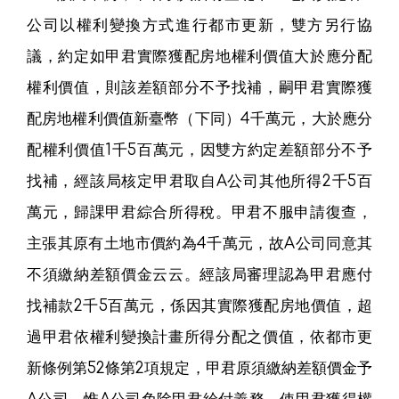
公司以權利變換方式進行都市更新，雙方另行協
議，約定如甲君實際獲配房地權利價值大於應分配
權利價值，則該差額部分不予找補，嗣甲君實際獲
配房地權利價值新臺幣（下同）4千萬元，大於應分
配權利價值1千5百萬元，因雙方約定差額部分不予
找補，經該局核定甲君取自A公司其他所得2千5百
萬元，歸課甲君綜合所得稅。甲君不服申請復查，
主張其原有土地市價約為4千萬元，故A公司同意其
不須繳納差額價金云云。經該局審理認為甲君應付
找補款2千5百萬元，係因其實際獲配房地價值，超
過甲君依權利變換計畫所得分配之價值，依都市更
新條例第52條第2項規定，甲君原須繳納差額價金予