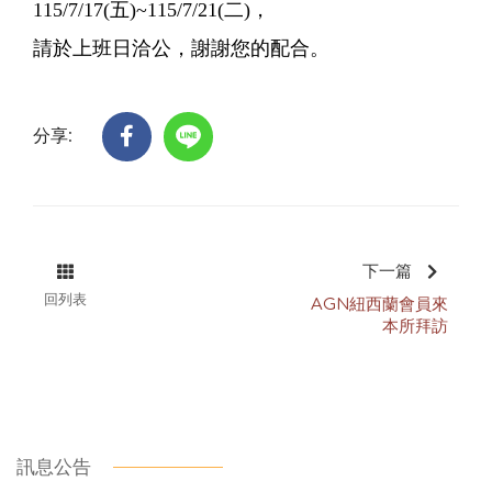
115/7
/17
(五)~115/7
/21
(二)，
請於上班日洽公，謝謝您的配合。
分享:
下一篇
回列表
AGN紐西蘭會員來
本所拜訪
訊息公告