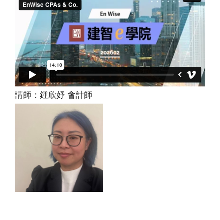
講師：鍾欣妤 會計師