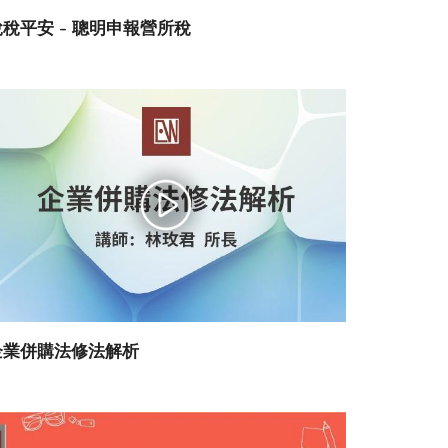
稅稅平安 - 聰明申報營所稅
企業併購法修法解析