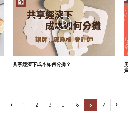
共享經濟下成本如何分攤？
1
2
3
...
5
6
7