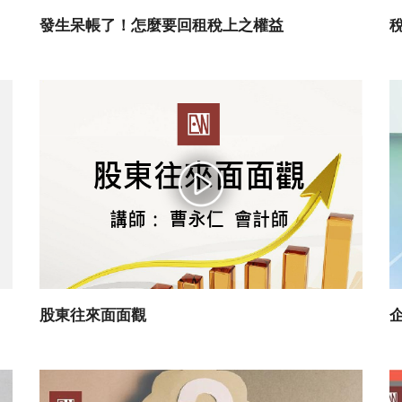
發生呆帳了！怎麼要回租稅上之權益
股東往來面面觀