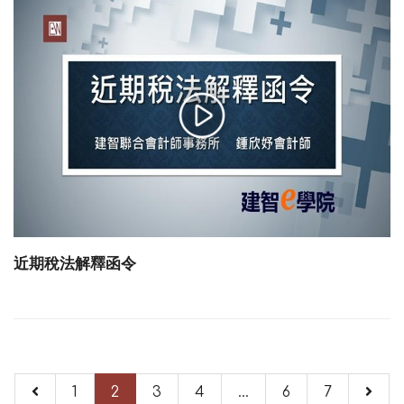
近期稅法解釋函令
1
2
3
4
...
6
7