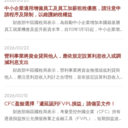
2026/03/23
中小企業適用增僱員工及員工加薪租稅優惠，請注意申
請程序及限制，以維護納稅權益
財政部中區國稅局表示，為鼓勵中小企業增加本國籍基層
員工就業機會及提升薪資水準，自113年1月1日起，中小企業增
僱2人以上之24歲（含）以下或65歲（含）以上本國籍基層員
工，且提高整體薪資給付總額時，得就增僱該...
2026/03/23
營利事業將資金貸與他人，應依規定設算利息收入或調
減利息支出
財政部中區國稅局表示，營利事業將資金無償或低利貸與
他人，應注意利息收入列計之合理性，並依規定設算利息收入
或調減相對應之利息支出，以免因利息收入申報數額偏低或未
列計，遭調整補稅。 中區國稅局說明...
2026/03/15
CFC盈餘選擇「遞延認列FVPL損益」請備妥文件！
財政部南區國稅局表示，考量受控外國企業（CFC）持有
透過損益按公允價值衡量之金融工具（FVPL），短期損益波動
幅度較大且非人為所能操控，因此放寬企業在計算CFC當年度