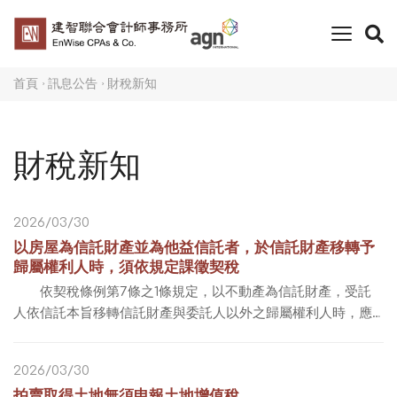
toggle
naviga
首頁
訊息公告
財稅新知
財稅新知
2026/03/30
以房屋為信託財產並為他益信託者，於信託財產移轉予
歸屬權利人時，須依規定課徵契稅
依契稅條例第7條之1條規定，以不動產為信託財產，受託
人依信託本旨移轉信託財產與委託人以外之歸屬權利人時，應
由歸屬權利人估價立契，並以受託人依信託契約應移轉房屋之
日為申報起算日，30日內申報贈與契稅。 ...
2026/03/30
拍賣取得土地無須申報土地增值稅