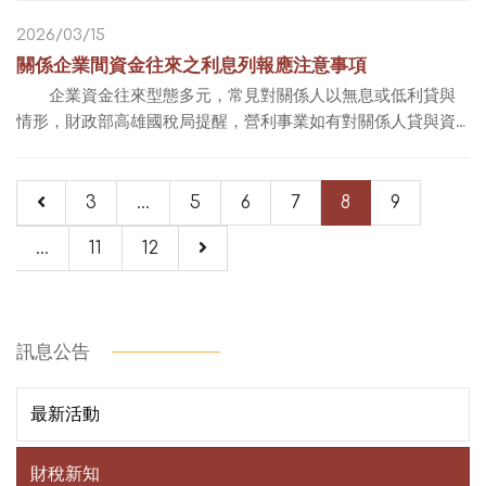
盈餘時，得選擇將未實現FVPL評價損益遞延認列，...
2026/03/15
關係企業間資金往來之利息列報應注意事項
企業資金往來型態多元，常見對關係人以無息或低利貸與
情形，財政部高雄國稅局提醒，營利事業如有對關係人貸與資
金未收取利息或收取利息偏低，應依貸出資金之來源性質自行
依法調減利息費用或調增利息收入，以免...
3
...
5
6
7
8
9
...
11
12
訊息公告
最新活動
財稅新知