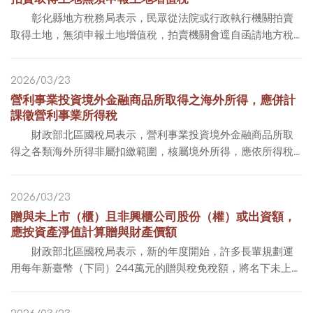
彰化縣地方稅務局表示，民眾從法院或行政執行機關拍賣
取得土地，無須申報土地增值稅，拍賣機關會逕自函請地方稅
捐稽徵機關核算土地增值稅及查詢欠繳之地價稅，並由拍賣價
款中優先扣繳。 稅務局進一步說明，...
2026/03/23
營利事業投資境外金融商品所取得之海外所得，應併計
課徵營利事業所得稅
財政部北區國稅局表示，營利事業投資境外金融商品所取
得之各類海外所得非屬扣繳範圍，核屬境外所得，應依所得稅
法第3條第2項規定，併同境內所得合併課徵營利事業所得稅。
該局說明，總機構在中華民國境內之...
2026/03/23
贈與未上市（櫃）且非興櫃公司股份（權）或出資額，
應按資產淨值計算贈與財產價額
財政部北區國稅局表示，新的年度開始，許多長輩規劃運
用每年新臺幣（下同）244萬元的贈與稅免稅額，將名下未上市
（櫃）且非興櫃公司股份（權）或出資額贈與子女，以進行家
族傳承。該局特別提醒，有關未上市（櫃...